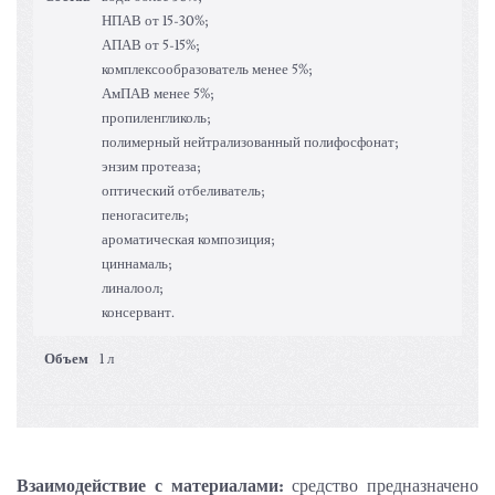
НПАВ от 15-30%;
АПАВ от 5-15%;
комплексообразователь менее 5%;
АмПАВ менее 5%;
пропиленгликоль;
полимерный нейтрализованный полифосфонат;
энзим протеаза;
оптический отбеливатель;
пеногаситель;
ароматическая композиция;
циннамаль;
линалоол;
консервант.
Объем
1 л
Взаимодействие с материалами:
средство предназначено